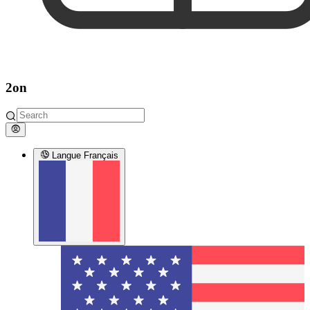
2on
Langue
Français