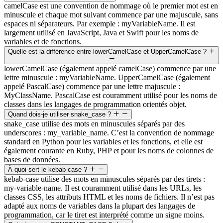
camelCase est une convention de nommage où le premier mot est en
minuscule et chaque mot suivant commence par une majuscule, sans
espaces ni séparateurs. Par exemple : myVariableName. Il est
largement utilisé en JavaScript, Java et Swift pour les noms de
variables et de fonctions.
Quelle est la différence entre lowerCamelCase et UpperCamelCase ?
lowerCamelCase (également appelé camelCase) commence par une
lettre minuscule : myVariableName. UpperCamelCase (également
appelé PascalCase) commence par une lettre majuscule :
MyClassName. PascalCase est couramment utilisé pour les noms de
classes dans les langages de programmation orientés objet.
Quand dois-je utiliser snake_case ?
snake_case utilise des mots en minuscules séparés par des
underscores : my_variable_name. C’est la convention de nommage
standard en Python pour les variables et les fonctions, et elle est
également courante en Ruby, PHP et pour les noms de colonnes de
bases de données.
À quoi sert le kebab-case ?
kebab-case utilise des mots en minuscules séparés par des tirets :
my-variable-name. Il est couramment utilisé dans les URLs, les
classes CSS, les attributs HTML et les noms de fichiers. Il n’est pas
adapté aux noms de variables dans la plupart des langages de
programmation, car le tiret est interprété comme un signe moins.