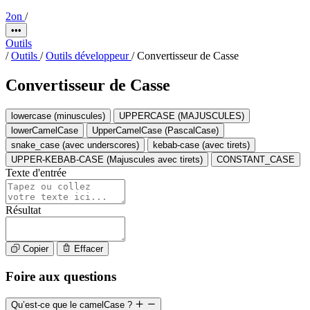
2on
/
•••
Outils
/
Outils
/
Outils développeur
/
Convertisseur de Casse
Convertisseur de Casse
lowercase (minuscules)
UPPERCASE (MAJUSCULES)
lowerCamelCase
UpperCamelCase (PascalCase)
snake_case (avec underscores)
kebab-case (avec tirets)
UPPER-KEBAB-CASE (Majuscules avec tirets)
CONSTANT_CASE
Texte d'entrée
Résultat
Copier
Effacer
Foire aux questions
Qu’est-ce que le camelCase ?