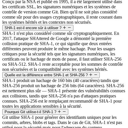
Conçu par la NSA et publié en 1995, il a été largement utilisé dans
les certificats SSL, les signatures numériques et les systèmes de
contrôle de version comme Git. Bien qu'il ne soit plus considéré
comme sûr pour des usages cryptographiques, il reste courant dans
les systèmes hérités et les contextes non sécurisés.
SHA-1 est-il encore sûr à utiliser ?
SHA-1 n'est plus considéré comme sûr cryptographiquement. En
2017, l'attaque SHAttered de Google a démontré la première
collision pratique de SHA-1, ce qui signifie que deux entrées
différentes peuvent produire le même hachage. Pour les usages
critiques pour la sécurité tels que les signatures numériques, les
certificats ou le hachage de mots de passe, il faut utiliser SHA-256
ou SHA-512. SHA-1 reste acceptable pour les sommes de contrôle
non sécurisées et la compatibilité avec les systèmes hérités.
Quelle est la différence entre SHA-1 et SHA-256 ?
SHA-1 produit un hachage de 160 bits (40 caractères) tandis que
SHA-256 produit un hachage de 256 bits (64 caractères). SHA-256
est nettement plus sûr — SHA-1 présente des vulnérabilités connues
aux collisions, tandis que SHA-256 n'a pas d'attaques pratiques
connues. SHA-256 est le remplaçant recommandé de SHA-1 pour
toutes les applications sensibles à la sécurité.
Pourquoi Git utilise-t-il SHA-1 ?
Git utilise SHA-1 pour générer des identifiants uniques pour les
commits, arbres, blobs et tags. Dans le cas de Git, SHA-1 n'est pas
utilisé pour la sécurité mais pour l'adressage du contenu —