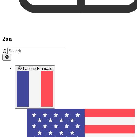
2on
Langue
Français