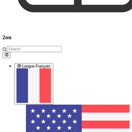
2on
Langue
Français