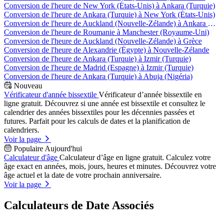
Conversion de l'heure de New York (États-Unis) à Ankara (Turquie)
Conversion de l'heure de Ankara (Turquie) à New York (États-Unis)
Conversion de l'heure de Auckland (Nouvelle-Zélande) à Ankara (Turquie)
Conversion de l'heure de Roumanie à Manchester (Royaume-Uni)
Conversion de l'heure de Auckland (Nouvelle-Zélande) à Grèce
Conversion de l'heure de Alexandrie (Égypte) à Nouvelle-Zélande
Conversion de l'heure de Ankara (Turquie) à Izmir (Turquie)
Conversion de l'heure de Madrid (Espagne) à Izmir (Turquie)
Conversion de l'heure de Ankara (Turquie) à Abuja (Nigéria)
Nouveau
Vérificateur d'année bissextile
Vérificateur d’année bissextile en
ligne gratuit. Découvrez si une année est bissextile et consultez le
calendrier des années bissextiles pour les décennies passées et
futures. Parfait pour les calculs de dates et la planification de
calendriers.
Voir la page
Populaire Aujourd'hui
Calculateur d'âge
Calculateur d’âge en ligne gratuit. Calculez votre
âge exact en années, mois, jours, heures et minutes. Découvrez votre
âge actuel et la date de votre prochain anniversaire.
Voir la page
Calculateurs de Date Associés